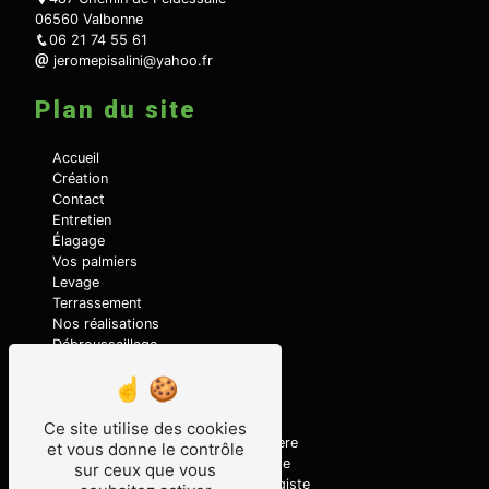
06560 Valbonne
06 21 74 55 61
jeromepisalini@yahoo.fr
Plan du site
Accueil
Création
Contact
Entretien
Élagage
Vos palmiers
Levage
Terrassement
Nos réalisations
Débroussaillage
Nos prestations
Ce site utilise des cookies
Location d'engin
Pépinière
et vous donne le contrôle
Entretien jardin
Élagage
sur ceux que vous
Terrassement
Paysagiste