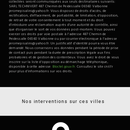
collectées seront communiquées aux seuls destinataires suivants:
SARL TECHNIVERT 487 Chemin de Peidessalle 06560 Valbonne
jeromepisalini@yahoo.fr. Vous disposez de droits d’accès, de
rectification, d’effacement, de portabilité, de limitation, d’opposition,
de retrait de votre consentement à tout moment et du droit
d’introduire une réclamation auprès d’une autorité de contrôle, ainsi
que d’organiser le sort de vos données post-mortem. Vous pouvez
exercer ces droits par voie postale à l'adresse 487 Chemin de
Peidessalle 06560 Valbonne ou par courrier électronique à l'adresse
jeromepisalini@yahoo.fr. Un justificatif d'identité pourra vous être
demandé. Nous conservons vos données pendant la période de prise
de contact puis pendant la durée de prescription légale aux fins
probatoires et de gestion des contentieux. Vous avez le droit de vous
inscrire sur la liste d'opposition au démarchage téléphonique,
disponible à cette adresse:
Bloctel.gouv.fr
. Consultez le site cnil.fr
pour plus d’informations sur vos droits.
Nos interventions sur ces villes