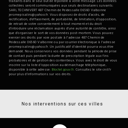
traitants dans le seul but de répondre à votre message. Les données
collectées seront communiquées aux seuls destinataires suivants:
SARL TECHNIVERT 487 Chemin de Peidessalle 06560 Valbonne
jeromepisalini@yahoo.fr. Vous disposez de droits d’accès, de
rectification, d’effacement, de portabilité, de limitation, d’opposition,
de retrait de votre consentement à tout moment et du droit
d’introduire une réclamation auprès d’une autorité de contrôle, ainsi
que d’organiser le sort de vos données post-mortem. Vous pouvez
exercer ces droits par voie postale à l'adresse 487 Chemin de
Peidessalle 06560 Valbonne ou par courrier électronique à l'adresse
jeromepisalini@yahoo.fr. Un justificatif d'identité pourra vous être
demandé. Nous conservons vos données pendant la période de prise
de contact puis pendant la durée de prescription légale aux fins
probatoires et de gestion des contentieux. Vous avez le droit de vous
inscrire sur la liste d'opposition au démarchage téléphonique,
disponible à cette adresse:
Bloctel.gouv.fr
. Consultez le site cnil.fr
pour plus d’informations sur vos droits.
Nos interventions sur ces villes