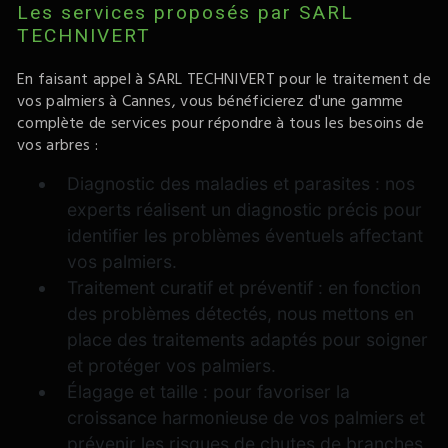
Les services proposés par SARL
TECHNIVERT
En faisant appel à SARL TECHNIVERT pour le traitement de
vos palmiers à Cannes, vous bénéficierez d'une gamme
complète de services pour répondre à tous les besoins de
vos arbres :
Diagnostic des maladies et parasites : nos
experts réalisent un diagnostic précis pour
identifier les problèmes éventuels affectant
vos palmiers.
Traitement curatif et préventif : en fonction
des problèmes détectés, nous mettons en
place des traitements adaptés pour soigner
et protéger vos palmiers.
Élagage et taille : pour favoriser la
croissance harmonieuse de vos palmiers et
prévenir les risques de chutes de branches.