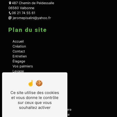
487 Chemin de Peidessalle
06560 Valbonne
06 21 74 55 61
jeromepisalini@yahoo.fr
Plan du site
Accueil
Création
Contact
Entretien
Élagage
Vos palmiers
Levage
Terrassement
Nos réalisations
Débroussaillage
Ce site utilise des cookies
Nos prestations
et vous donne le contrôle
sur ceux que vous
souhaitez activer
Location d'engin
Pépinière
Entretien jardin
Élagage